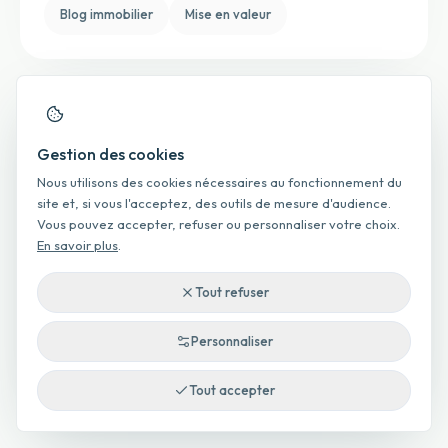
Blog immobilier
Mise en valeur
Autres quartiers de Saint-
Gestion des cookies
Denis
Nous utilisons des cookies nécessaires au fonctionnement du
site et, si vous l'acceptez, des outils de mesure d'audience.
Vous pouvez accepter, refuser ou personnaliser votre choix.
Bellepierre
Bois de Nèfles
Camélias
En savoir plus
.
Chaudron
La Bretagne
La Montagne
Tout refuser
Le Brûlé
Moufia
Saint-Bernard
Personnaliser
Saint-François
Sainte-Clotilde
Tadar
Tout accepter