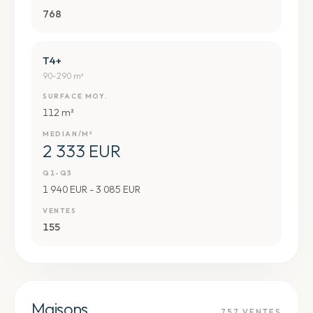
768
T4+
90-290 m²
SURFACE MOY.
112 m²
MEDIAN/M²
2 333 EUR
Q1-Q3
1 940 EUR - 3 085 EUR
VENTES
155
Maisons
757
VENTES