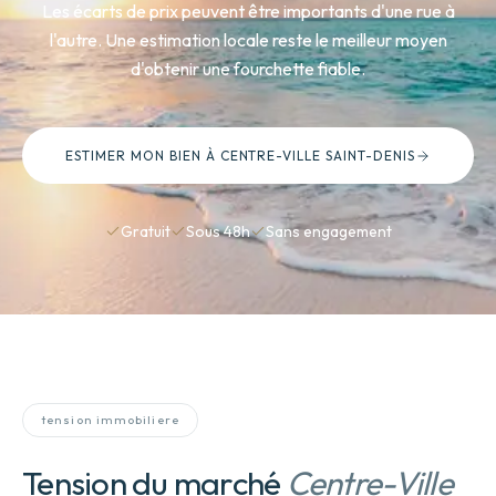
Les écarts de prix peuvent être importants d'une rue à
l'autre. Une estimation locale reste le meilleur moyen
d'obtenir une fourchette fiable.
ESTIMER MON BIEN
À CENTRE-VILLE SAINT-DENIS
Gratuit
Sous 48h
Sans engagement
tension immobiliere
Tension du marché
Centre-Ville