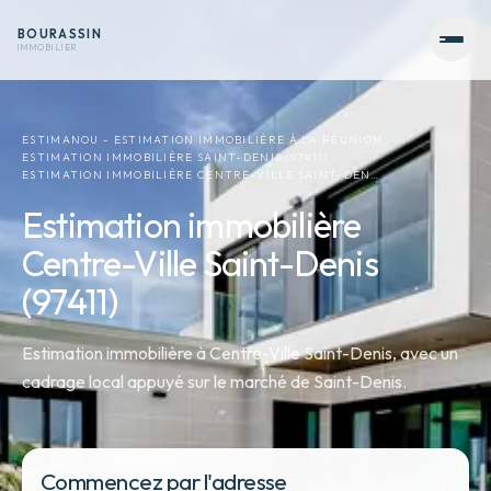
BOURASSIN
IMMOBILIER
ESTIMANOU - ESTIMATION IMMOBILIÈRE À LA RÉUNION
ESTIMATION IMMOBILIÈRE SAINT-DENIS (97411)
ESTIMATION IMMOBILIÈRE CENTRE-VILLE SAINT-DEN…
Estimation immobilière
Centre-Ville Saint-Denis
(97411)
Estimation immobilière à Centre-Ville Saint-Denis, avec un
cadrage local appuyé sur le marché de Saint-Denis.
Commencez par l'adresse