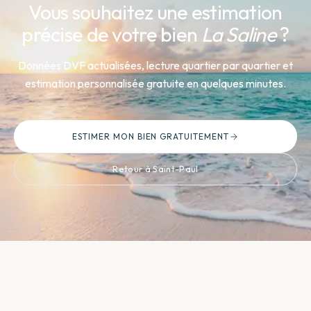
Vous souhaitez une estimation
précise de votre bien
La Saline
?
Données DVF actualisées, lecture quartier par quartier et
estimation personnalisée gratuite en quelques minutes.
ESTIMER MON BIEN GRATUITEMENT
Retour à Saint-Paul