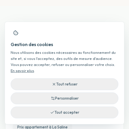
maillage interne
Gestion des cookies
Maillage interne et recherches
Nous utilisons des cookies nécessaires au fonctionnement du
associées
site et, si vous l'acceptez, des outils de mesure d'audience.
Vous pouvez accepter, refuser ou personnaliser votre choix.
En savoir plus
.
Accès direct aux pages parentes, enfants et voisines pour
explorer le marché local plus finement.
Tout refuser
Personnaliser
Par type de bien
Tout accepter
Prix appartement à La Saline