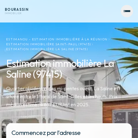
BOURASSIN
IMMOBILIER
ESTIMANOU - ESTIMATION IMMOBILIÈRE À LA RÉUNION
ESTIMATION IMMOBILIÈRE SAINT-PAUL (97415)
ESTIMATION IMMOBILIÈRE LA SALINE (97415)
Estimation immobilière La
Saline (97415)
Quartier résidentiel des mi-pentes ouest, La Saline est
située entre le littoral de Saint-Gilles et les hauts. Prix
médian estimé : 4 667 EUR/m² en 2025.
Commencez par l'adresse