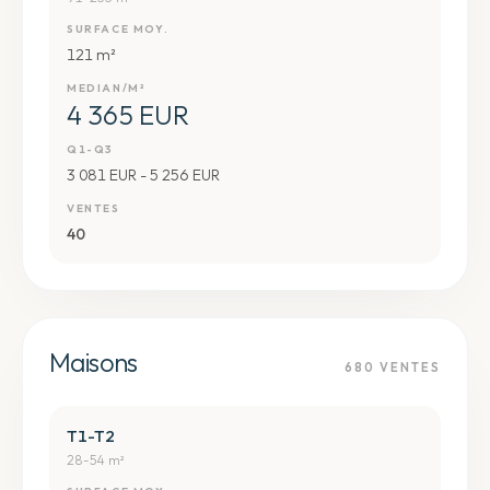
SURFACE MOY.
121 m²
MEDIAN/M²
4 365 EUR
Q1-Q3
3 081 EUR - 5 256 EUR
VENTES
40
Maisons
680
VENTES
T1-T2
28-54 m²