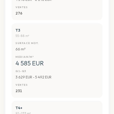
VENTES
276
T3
55-88 m²
SURFACE MOY.
66 m²
MEDIAN/M²
4 585 EUR
Q1-Q3
3 629 EUR - 5 492 EUR
VENTES
231
T4+
91-233 m²