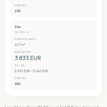
VENTES
235
T4+
90-368 m²
SURFACE MOY.
127 m²
MEDIAN/M²
3 833 EUR
Q1-Q3
2 631 EUR - 5 142 EUR
VENTES
385