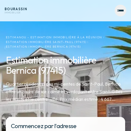
BOURASSIN
IMMOBILIER
ESTIMANOU - ESTIMATION IMMOBILIÈRE À LA RÉUNION
ESTIMATION IMMOBILIÈRE SAINT-PAUL (97415)
ESTIMATION IMMOBILIÈRE BERNICA (97415)
Estimation immobilière
Bernica (97415)
Quartier résidentiel des mi-pentes de Saint-Paul, Bernica
offre un cadre de vie calme et verdoyant entre Saint-Gilles
les Hauts et le centre-ville. Prix médian estimé : 4 667
EUR/m² en 2025.
Commencez par l'adresse