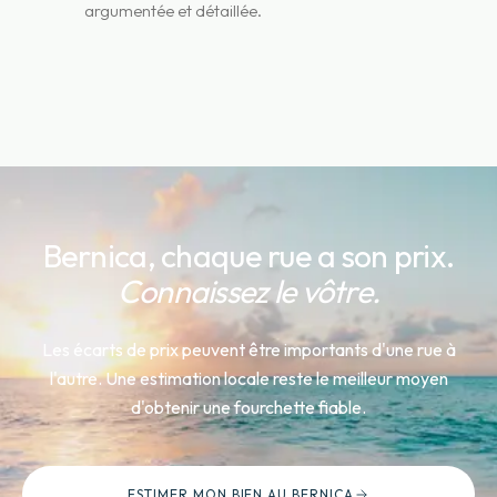
argumentée et détaillée.
Bernica
, chaque rue a son prix.
Connaissez le vôtre.
Les écarts de prix peuvent être importants d'une rue à
l'autre. Une estimation locale reste le meilleur moyen
d'obtenir une fourchette fiable.
ESTIMER MON BIEN
AU BERNICA