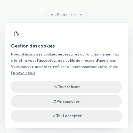
maillage interne
Maillage interne et recherches
associées
Gestion des cookies
Accès direct aux pages parentes, enfants et voisines pour
Nous utilisons des cookies nécessaires au fonctionnement du
explorer le marché local plus finement.
site et, si vous l'acceptez, des outils de mesure d'audience.
Vous pouvez accepter, refuser ou personnaliser votre choix.
En savoir plus
.
Tout refuser
Par type de bien
Personnaliser
Prix appartement au Bernica
Tout accepter
Prix maison au Bernica
Prix terrain au Bernica