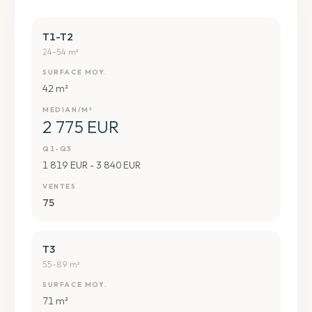
T1-T2
24-54 m²
SURFACE MOY.
42 m²
MEDIAN/M²
2 775 EUR
Q1-Q3
1 819 EUR - 3 840 EUR
VENTES
75
T3
55-89 m²
SURFACE MOY.
71 m²