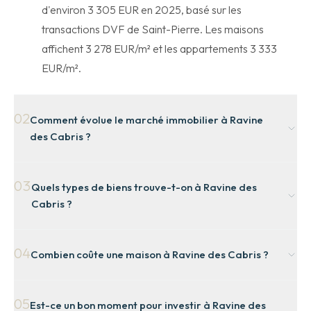
d'environ 3 305 EUR en 2025, basé sur les
transactions DVF de Saint-Pierre. Les maisons
affichent 3 278 EUR/m² et les appartements 3 333
EUR/m².
02
Comment évolue le marché immobilier à Ravine
des Cabris ?
Le marché de Saint-Pierre, dont dépend Ravine des
03
Quels types de biens trouve-t-on à Ravine des
Cabris, affiche une évolution de +1,0 % sur 1 an, +28,5
Cabris ?
% sur 5 ans et +44,8 % sur 10 ans (données DVF 2014-
2025).
Sur la commune de Saint-Pierre, les maisons
04
Combien coûte une maison à Ravine des Cabris ?
représentent 39 % des transactions, les appartements
28 % et les terrains 33 %.
Le prix médian d'une maison à Ravine des Cabris est
05
Est-ce un bon moment pour investir à Ravine des
estimé à 3 278 EUR/m², basé sur 473 ventes