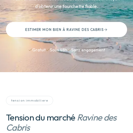
d'obtenir une fourchette fiable.
ESTIMER MON BIEN
À RAVINE DES CABRIS
Gratuit
Sous 48h
Sans engagement
tension immobiliere
Tension du marché
Ravine des
Cabris