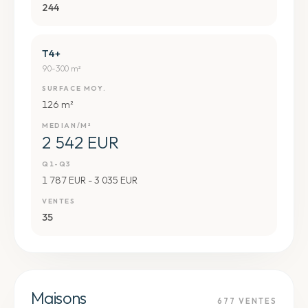
244
T4+
90-300 m²
SURFACE MOY.
126 m²
MEDIAN/M²
2 542 EUR
Q1-Q3
1 787 EUR - 3 035 EUR
VENTES
35
Maisons
677
VENTES