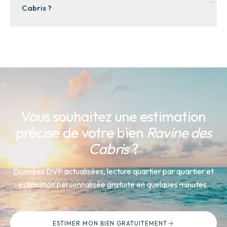
Cabris ?
communales entre 2024 et 2025.
Avec un indice de tension de 6/10 (Tendu) et un
rendement locatif estimé de 4.5 %, Ravine des Cabris
bénéficie d'une demande soutenue. Les dispositifs
fiscaux Outre-Mer (Pinel DOM, Girardin) renforcent
l'attractivité pour les investisseurs.
Vous souhaitez une estimation
précise de votre bien
Ravine des
Cabris
?
Données DVF actualisées, lecture quartier par quartier et
estimation personnalisée gratuite en quelques minutes.
ESTIMER MON BIEN GRATUITEMENT