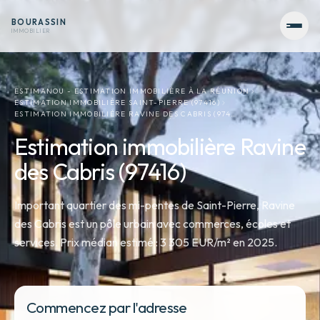
BOURASSIN
IMMOBILIER
ESTIMANOU - ESTIMATION IMMOBILIÈRE À LA RÉUNION
ESTIMATION IMMOBILIÈRE SAINT-PIERRE (97416)
ESTIMATION IMMOBILIÈRE RAVINE DES CABRIS (974…
Estimation immobilière Ravine
des Cabris (97416)
Important quartier des mi-pentes de Saint-Pierre, Ravine
des Cabris est un pôle urbain avec commerces, écoles et
services. Prix médian estimé : 3 305 EUR/m² en 2025.
Commencez par l'adresse