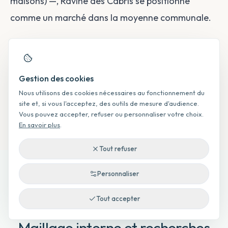
maisons) —, Ravine des Cabris se positionne
comme un marché dans la moyenne communale.
Pour obtenir une estimation précise de votre bien
à Ravine des Cabris, utilisez gratuitement notre
Gestion des cookies
outil d'estimation en ligne basé sur les données
Nous utilisons des cookies nécessaires au fonctionnement du
DVF réelles de La Réunion.
site et, si vous l'acceptez, des outils de mesure d'audience.
Vous pouvez accepter, refuser ou personnaliser votre choix.
En savoir plus
.
Tout refuser
Personnaliser
Tout accepter
maillage interne
Maillage interne et recherches