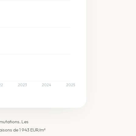
22
2023
2024
2025
 mutations. Les
aisons de 1 943 EUR/m²