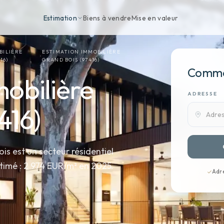
Estimation
Biens à vendre
Mise en valeur
BILIÈRE
ESTIMATION IMMOBILIÈRE
16)
GRAND BOIS (97416)
Commen
obilière
ADRESSE
416)
ois est un secteur résidentiel
stimé : 2 974 EUR/m² en 2025.
Adr