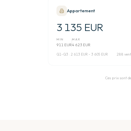
Appartement
3 135 EUR
MIN
MAX
911 EUR
4 623 EUR
Q1-Q3 :
2 613 EUR - 3 605 EUR
288 ven
Ces prix sont d