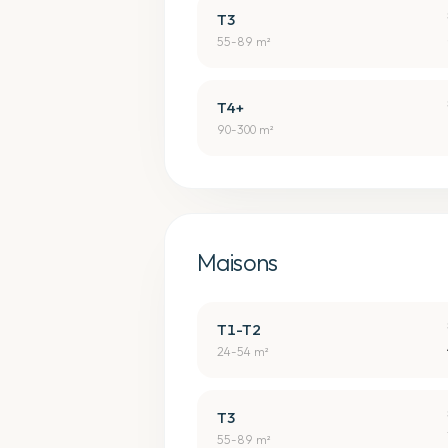
T3
55-89 m²
T4+
90-300 m²
Maisons
T1-T2
24-54 m²
T3
55-89 m²