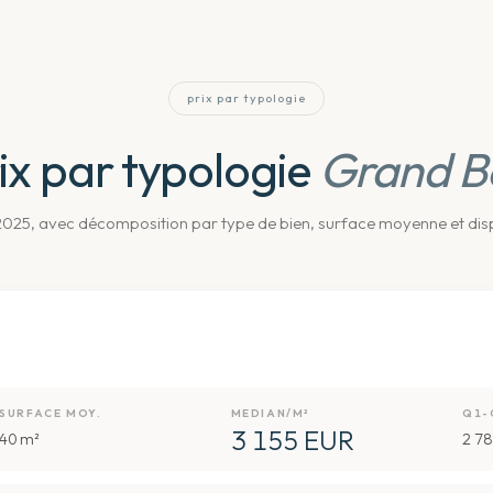
prix par typologie
ix par typologie
Grand B
25, avec décomposition par type de bien, surface moyenne et disp
SURFACE MOY.
MEDIAN/M²
Q1-
3 155 EUR
40 m²
2 78