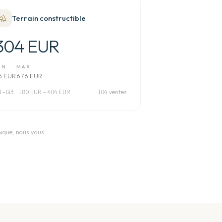
Terrain constructible
304 EUR
IN
MAX
6 EUR
676 EUR
1-Q3 :
180 EUR - 404 EUR
104 ventes
nique, nous vous