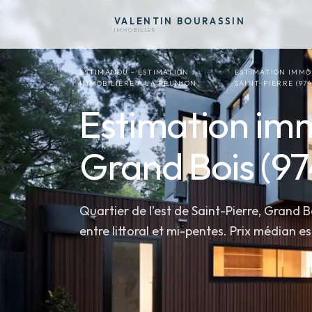
VALENTIN
BOURASSIN
IMMOBILIER
ESTIMANOU - ESTIMATION
ESTIMATION IMMO
IMMOBILIÈRE À LA RÉUNION
SAINT-PIERRE (974
Estimation imm
Grand Bois (97
Quartier de l'est de Saint-Pierre, Grand B
entre littoral et mi-pentes. Prix médian e