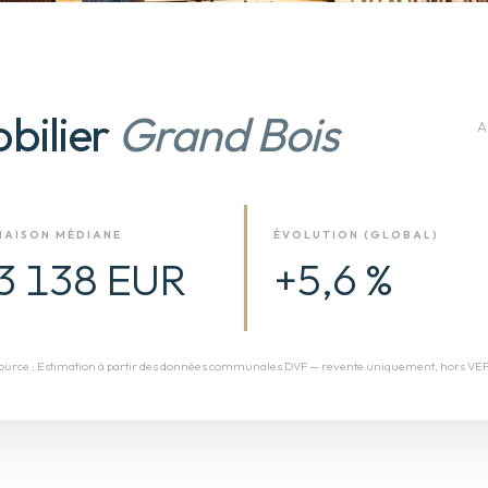
bilier
Grand Bois
A
MAISON MÉDIANE
ÉVOLUTION (GLOBAL)
3 138 EUR
+5,6 %
ource :
Estimation à partir des données communales DVF — revente uniquement, hors VE