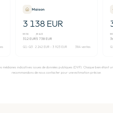
Maison
3 138 EUR
MIN
MAX
M
312 EUR
5 738 EUR
3
tes
Q1-Q3 :
2 242 EUR - 3 923 EUR
384 ventes
Q
es médianes indicatives issues de données publiques (DVF). Chaque bien étant u
recommandons de nous contacter pour une estimation précise.