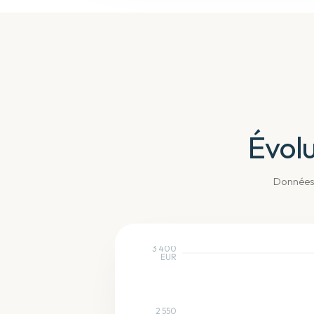
Évolu
Données
3 400
EUR
2 550