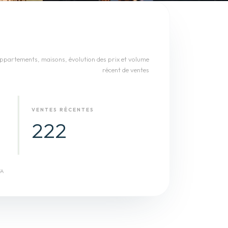
ppartements, maisons
, évolution des prix et volume
récent de ventes
VENTES RÉCENTES
222
FA