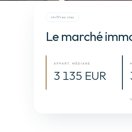
chiffres cles
Le marché immo
APPART. MÉDIANE
3 135 EUR
S