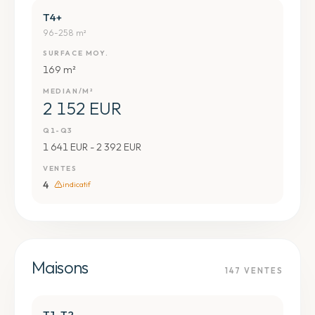
T4+
96-258 m²
SURFACE MOY.
169 m²
MEDIAN/M²
2 152 EUR
Q1-Q3
1 641 EUR - 2 392 EUR
VENTES
4
indicatif
Maisons
147
VENTES
T1-T2