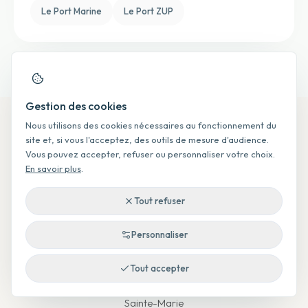
Le Port Marine
Le Port ZUP
Gestion des cookies
Nous utilisons des cookies nécessaires au fonctionnement du
site et, si vous l'acceptez, des outils de mesure d'audience.
OUEST
Vous pouvez accepter, refuser ou personnaliser votre choix.
Saint-Paul
En savoir plus
.
Saint-Leu
Les Trois-Bassins
Tout refuser
La Possession
Le Port
Personnaliser
L'Etang-Sale
Les Avirons
Tout accepter
NORD & EST
Saint-Denis
Sainte-Marie