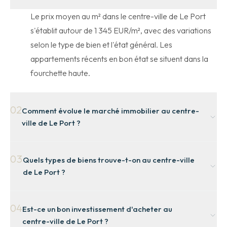
Le prix moyen au m² dans le centre-ville de Le Port
s'établit autour de 1 345 EUR/m², avec des variations
selon le type de bien et l'état général. Les
appartements récents en bon état se situent dans la
fourchette haute.
02
Comment évolue le marché immobilier au centre-
ville de Le Port ?
Le marché du centre-ville de Le Port est actuellement
03
Quels types de biens trouve-t-on au centre-ville
qualifié de « peu tendu ». La tendance récente montre
de Le Port ?
une progression régulière des prix, portée par la
demande locale et les projets de rénovation urbaine.
Le centre-ville de Le Port propose principalement
04
Est-ce un bon investissement d'acheter au
des appartements en résidence collective, des
centre-ville de Le Port ?
maisons de ville et quelques locaux mixtes. Les petites