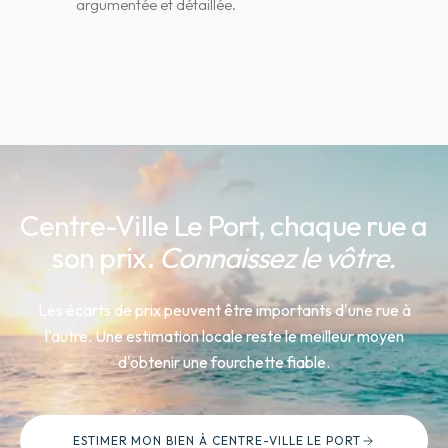
argumentée et détaillée.
Centre-Ville Le Port
, chaque rue a
son prix.
Connaissez le vôtre.
Les écarts de prix peuvent être importants d'une rue à
l'autre. Une estimation locale reste le meilleur moyen
d'obtenir une fourchette fiable.
ESTIMER MON BIEN
À CENTRE-VILLE LE PORT