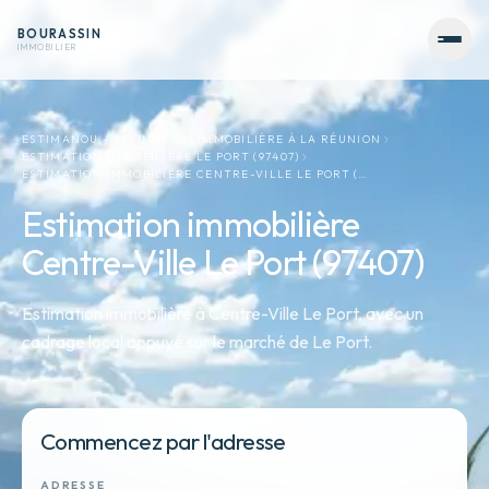
BOURASSIN
IMMOBILIER
ESTIMANOU - ESTIMATION IMMOBILIÈRE À LA RÉUNION
ESTIMATION IMMOBILIÈRE LE PORT (97407)
ESTIMATION IMMOBILIÈRE CENTRE-VILLE LE PORT (…
Estimation immobilière
Centre-Ville Le Port (97407)
Estimation immobilière à Centre-Ville Le Port, avec un
cadrage local appuyé sur le marché de Le Port.
Commencez par l'adresse
ADRESSE