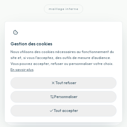
maillage interne
Maillage interne et recherches
associées
Gestion des cookies
Accès direct aux pages parentes, enfants et voisines pour
Nous utilisons des cookies nécessaires au fonctionnement du
explorer le marché local plus finement.
site et, si vous l'acceptez, des outils de mesure d'audience.
Vous pouvez accepter, refuser ou personnaliser votre choix.
En savoir plus
.
Par type de bien
Tout refuser
Personnaliser
Prix appartement à La Rivière
Tout accepter
Prix maison à La Rivière
Prix terrain à La Rivière