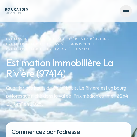
BOURASSIN
IMMOBILIER
ESTIMANOU - ESTIMATION IMMOBILIÈRE À LA RÉUNION
ESTIMATION IMMOBILIÈRE SAINT-LOUIS (97414)
ESTIMATION IMMOBILIÈRE LA RIVIÈRE (97414)
Estimation immobilière La
Rivière (97414)
Quartier des hauts de Saint-Louis, La Rivière est un bourg
pittoresque niché dans la vallée. Prix médian estimé : 2 264
EUR/m² en 2025.
Commencez par l'adresse