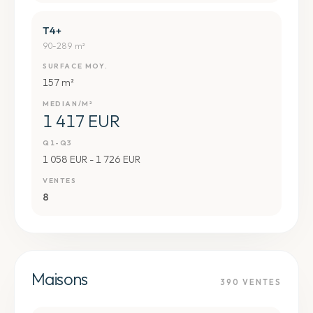
T4+
90-289 m²
SURFACE MOY.
157 m²
MEDIAN/M²
1 417 EUR
Q1-Q3
1 058 EUR - 1 726 EUR
VENTES
8
Maisons
390
VENTES