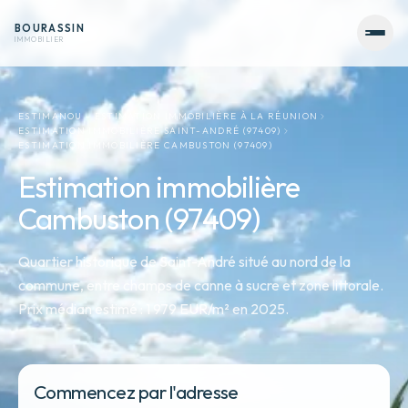
BOURASSIN
IMMOBILIER
ESTIMANOU - ESTIMATION IMMOBILIÈRE À LA RÉUNION
ESTIMATION IMMOBILIÈRE SAINT-ANDRÉ (97409)
ESTIMATION IMMOBILIÈRE CAMBUSTON (97409)
Estimation immobilière
Cambuston (97409)
Quartier historique de Saint-André situé au nord de la
commune, entre champs de canne à sucre et zone littorale.
Prix médian estimé : 1 979 EUR/m² en 2025.
Commencez par l'adresse