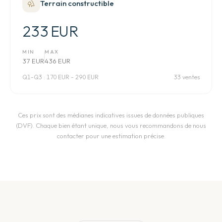
Terrain constructible
233 EUR
MIN
MAX
37 EUR
436 EUR
Q1-Q3 :
170 EUR - 290 EUR
33 ventes
Ces prix sont des médianes indicatives issues de données publiques
(DVF). Chaque bien étant unique, nous vous recommandons de nous
contacter pour une estimation précise.