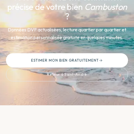
précise de votre bien
Cambuston
?
Données DVF actualisées, lecture quartier par quartier et
estimation personnalisée gratuite en quelques minutes.
ESTIMER MON BIEN GRATUITEMENT
Retour à Saint-André