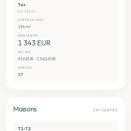
T4+
96-238 m²
SURFACE MOY.
134 m²
MEDIAN/M²
1 343 EUR
Q1-Q3
910 EUR - 1 562 EUR
VENTES
17
Maisons
291
VENTES
T1-T2