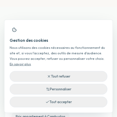
maillage interne
Gestion des cookies
Maillage interne et recherches
Nous utilisons des cookies nécessaires au fonctionnement du
associées
site et, si vous l'acceptez, des outils de mesure d'audience.
Vous pouvez accepter, refuser ou personnaliser votre choix.
En savoir plus
.
Accès direct aux pages parentes, enfants et voisines pour
explorer le marché local plus finement.
Tout refuser
Personnaliser
Par type de bien
Tout accepter
Prix appartement à Cambuston