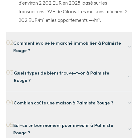
d'environ 2 202 EUR en 2025, basé sur les
transactions DVF de Cilaos. Les maisons affichent 2
202 EUR/m² et les appartements —/m².
02
Comment évolue le marché immobilier à Palmiste
Rouge ?
Le marché de Cilaos, dont dépend Palmiste Rouge,
03
Quels types de biens trouve-t-on à Palmiste
affiche une évolution de -37,2 % sur 1 an, -2,7 % sur 5
Rouge ?
ans et +33,7 % sur 10 ans (données DVF 2014-2025).
Sur la commune de Cilaos, les maisons représentent
04
Combien coûte une maison à Palmiste Rouge ?
42 % des transactions, les appartements 0 % et les
terrains 58 %.
Le prix médian d'une maison à Palmiste Rouge est
05
Est-ce un bon moment pour investir à Palmiste
estimé à 2 202 EUR/m², basé sur 40 ventes
Rouge ?
communales entre 2024 et 2025.