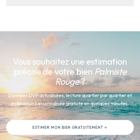
Avec un indice de tension de 2/10 (Peu tendu) et un
rendement locatif estimé de 3.0 %, Palmiste Rouge
offre des opportunités à prix attractifs. Les dispositifs
fiscaux Outre-Mer (Pinel DOM, Girardin) renforcent
l'attractivité pour les investisseurs.
Vous souhaitez une estimation
précise de votre bien
Palmiste
Rouge
?
Données DVF actualisées, lecture quartier par quartier et
estimation personnalisée gratuite en quelques minutes.
ESTIMER MON BIEN GRATUITEMENT