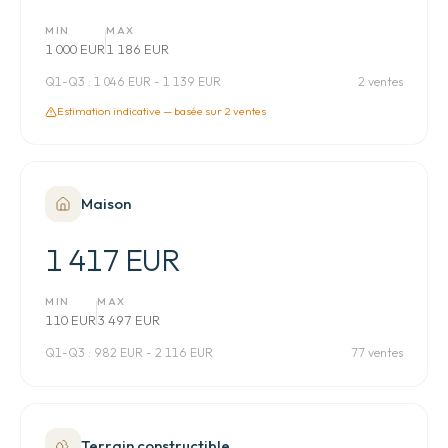
MIN
MAX
1 000 EUR
1 186 EUR
Q1-Q3 :
1 046 EUR - 1 139 EUR
2 ventes
Estimation indicative — basée sur
2
vente
s
Maison
1 417 EUR
MIN
MAX
110 EUR
3 497 EUR
Q1-Q3 :
982 EUR - 2 116 EUR
77 ventes
Terrain constructible