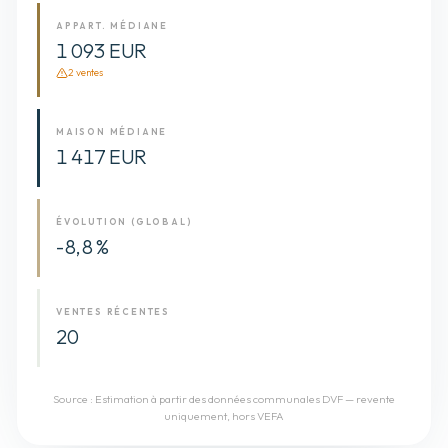
APPART. MÉDIANE
1 093 EUR
2
vente
s
MAISON MÉDIANE
1 417 EUR
ÉVOLUTION (GLOBAL)
-8,8 %
VENTES RÉCENTES
20
Source :
Estimation à partir des données communales DVF — revente
uniquement, hors VEFA