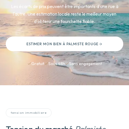
Les écarts de prix peuvent être importants d'une rue à
l'autre. Une estimation locale reste le meilleur moyen
d'obtenir une fourchette fiable.
ESTIMER MON BIEN
À PALMISTE ROUGE
Gratuit
Sous 48h
Sans engagement
tension immobiliere