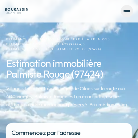
BOURASSIN
IMMOBILIER
ESTIMANOU - ESTIMATION IMMOBILIÈRE À LA RÉUNION
ESTIMATION IMMOBILIÈRE CILAOS (97424)
ESTIMATION IMMOBILIÈRE PALMISTE ROUGE (97424)
Estimation immobilière
Palmiste Rouge (97424)
Village situé à l'entrée du cirque de Cilaos sur la route aux
400 virages, Palmiste Rouge est un écart pittoresque
offrant un cadre montagnard préservé. Prix médian estimé :
2 202 EUR/m² en 2025.
Commencez par l'adresse