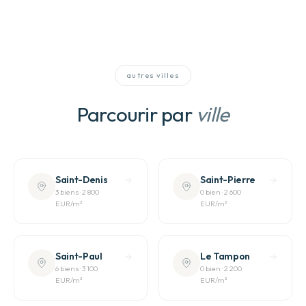
autres villes
Parcourir par
ville
Saint-Denis
Saint-Pierre
3
bien
s
·
2 800
0
bien
·
2 600
EUR
/m²
EUR
/m²
Saint-Paul
Le Tampon
6
bien
s
·
3 100
0
bien
·
2 200
EUR
/m²
EUR
/m²