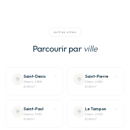
autres villes
Parcourir par
ville
Saint-Denis
Saint-Pierre
3
bien
s
·
2 800
0
bien
·
2 600
EUR
/m²
EUR
/m²
Saint-Paul
Le Tampon
6
bien
s
·
3 100
0
bien
·
2 200
EUR
/m²
EUR
/m²