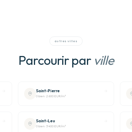
autres villes
Parcourir par
ville
Saint-Pierre
0
bien
·
2 600 EUR
/m²
Saint-Leu
0
bien
·
3 400 EUR
/m²