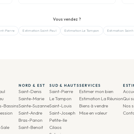
Vous vendez ?
int-Pierre
Estimation
Saint-Paul
Estimation
Le Tampon
Estimation
Saint
NORD & EST
SUD & HAUTS
SERVICES
EST
aul
Saint-Denis
Saint-Pierre
Estimer mon bien
Accue
eu
Sainte-Marie
Le Tampon
Estimation La Réunion
Qui s
is-Bassins
Sainte-Suzanne
Saint-Louis
Biens à vendre
Nos s
ession
Saint-Andre
Saint-Joseph
Mise en valeur
Cont
Bras-Panon
Petite-Ile
-Sale
Saint-Benoit
Cilaos