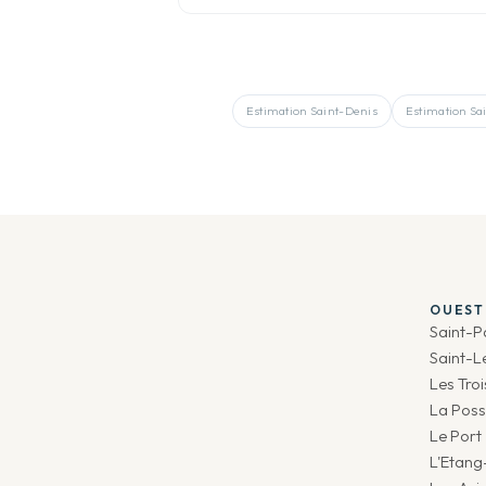
Estimation
Saint-Denis
Estimation
Sa
OUEST
Saint-P
Saint-L
Les Tro
La Poss
Le Port
L'Etang