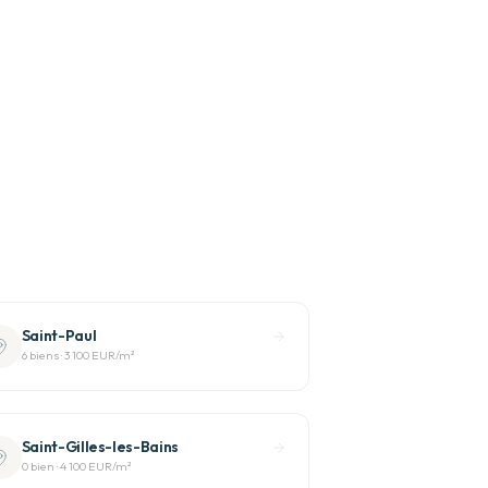
Saint-Paul
6
bien
s
·
3 100 EUR
/m²
Saint-Gilles-les-Bains
0
bien
·
4 100 EUR
/m²