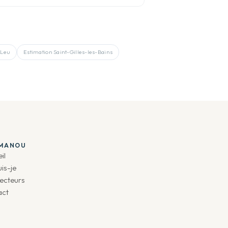
-Leu
Estimation
Saint-Gilles-les-Bains
IMANOU
il
uis-je
ecteurs
act