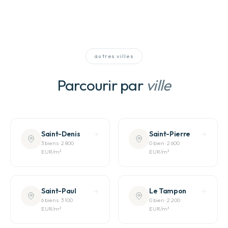
autres villes
Parcourir par
ville
Saint-Denis
Saint-Pierre
3
bien
s
·
2 800
0
bien
·
2 600
EUR
/m²
EUR
/m²
Saint-Paul
Le Tampon
6
bien
s
·
3 100
0
bien
·
2 200
EUR
/m²
EUR
/m²