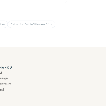
-Leu
Estimation
Saint-Gilles-les-Bains
IMANOU
il
uis-je
ecteurs
act