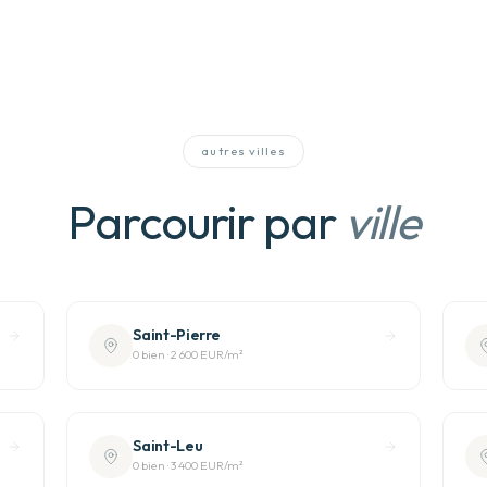
autres villes
Parcourir par
ville
Saint-Pierre
0
bien
·
2 600 EUR
/m²
Saint-Leu
0
bien
·
3 400 EUR
/m²