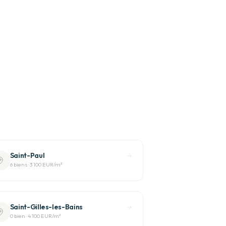
Saint-Paul
6
bien
s
·
3 100 EUR
/m²
Saint-Gilles-les-Bains
0
bien
·
4 100 EUR
/m²