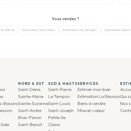
Vous vendez ?
int-Pierre
Estimation
Saint-Paul
Estimation
Le Tampon
Estimation
Saint
NORD & EST
SUD & HAUTS
SERVICES
EST
aul
Saint-Denis
Saint-Pierre
Estimer mon bien
Accue
eu
Sainte-Marie
Le Tampon
Estimation La Réunion
Qui s
is-Bassins
Sainte-Suzanne
Saint-Louis
Biens à vendre
Nos s
ession
Saint-Andre
Saint-Joseph
Mise en valeur
Cont
Bras-Panon
Petite-Ile
-Sale
Saint-Benoit
Cilaos