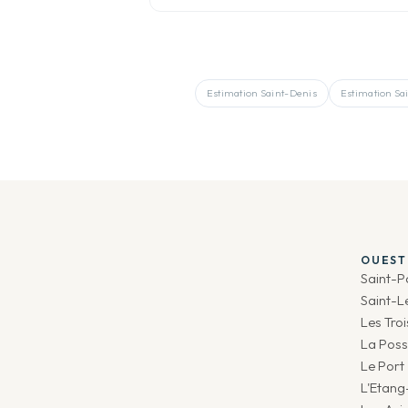
Estimation
Saint-Denis
Estimation
Sa
OUEST
Saint-P
Saint-L
Les Tro
La Poss
Le Port
L'Etang