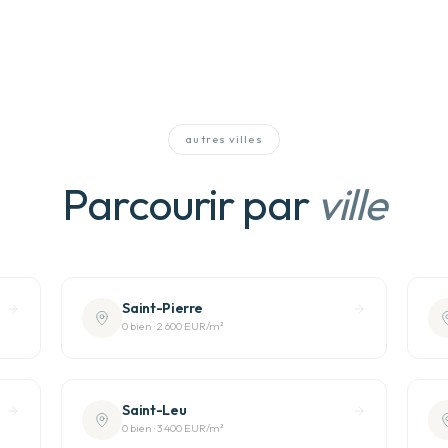
autres villes
Parcourir par
ville
Saint-Pierre
0
bien
·
2 600 EUR
/m²
Saint-Leu
0
bien
·
3 400 EUR
/m²