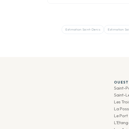
Estimation
Saint-Denis
Estimation
Sa
OUEST
Saint-P
Saint-L
Les Tro
La Poss
Le Port
L'Etang