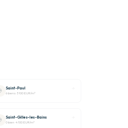
Saint-Paul
6
bien
s
·
3 100 EUR
/m²
Saint-Gilles-les-Bains
0
bien
·
4 100 EUR
/m²