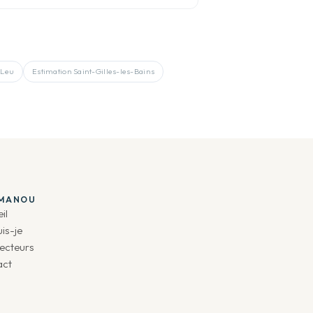
-Leu
Estimation
Saint-Gilles-les-Bains
IMANOU
il
uis-je
ecteurs
act