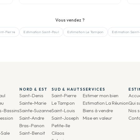
Vous vendez ?
int-Pierre
Estimation
Saint-Paul
Estimation
Le Tampon
Estimation
Saint
NORD & EST
SUD & HAUTS
SERVICES
EST
aul
Saint-Denis
Saint-Pierre
Estimer mon bien
Accue
eu
Sainte-Marie
Le Tampon
Estimation La Réunion
Qui s
is-Bassins
Sainte-Suzanne
Saint-Louis
Biens à vendre
Nos s
ession
Saint-Andre
Saint-Joseph
Mise en valeur
Cont
Bras-Panon
Petite-Ile
-Sale
Saint-Benoit
Cilaos